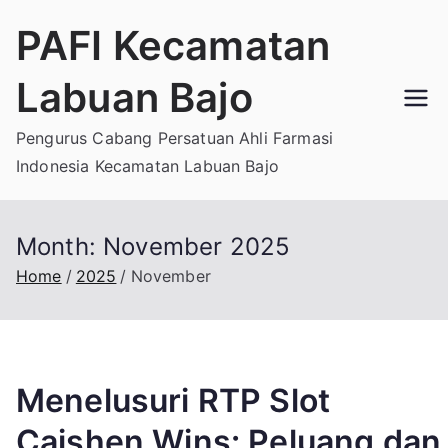
Skip
PAFI Kecamatan
to
content
Labuan Bajo
Pengurus Cabang Persatuan Ahli Farmasi
Indonesia Kecamatan Labuan Bajo
Month:
November 2025
Home
2025
November
Menelusuri RTP Slot
Caishen Wins: Peluang dan