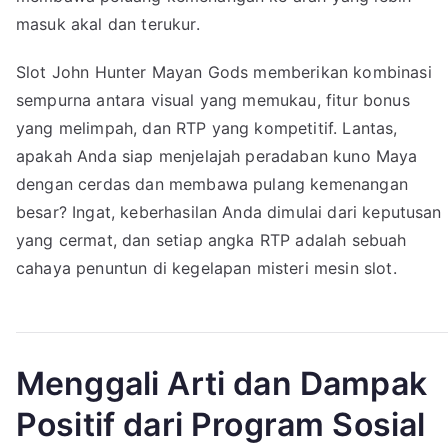
masuk akal dan terukur.
Slot John Hunter Mayan Gods memberikan kombinasi
sempurna antara visual yang memukau, fitur bonus
yang melimpah, dan RTP yang kompetitif. Lantas,
apakah Anda siap menjelajah peradaban kuno Maya
dengan cerdas dan membawa pulang kemenangan
besar? Ingat, keberhasilan Anda dimulai dari keputusan
yang cermat, dan setiap angka RTP adalah sebuah
cahaya penuntun di kegelapan misteri mesin slot.
Menggali Arti dan Dampak
Positif dari Program Sosial