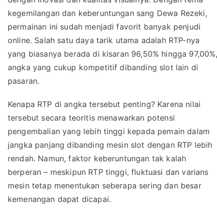
kegemilangan dan keberuntungan sang Dewa Rezeki,
permainan ini sudah menjadi favorit banyak penjudi
online. Salah satu daya tarik utama adalah RTP-nya
yang biasanya berada di kisaran 96,50% hingga 97,00%
angka yang cukup kompetitif dibanding slot lain di
pasaran.
Kenapa RTP di angka tersebut penting? Karena nilai
tersebut secara teoritis menawarkan potensi
pengembalian yang lebih tinggi kepada pemain dalam
jangka panjang dibanding mesin slot dengan RTP lebih
rendah. Namun, faktor keberuntungan tak kalah
berperan – meskipun RTP tinggi, fluktuasi dan varians
mesin tetap menentukan seberapa sering dan besar
kemenangan dapat dicapai.