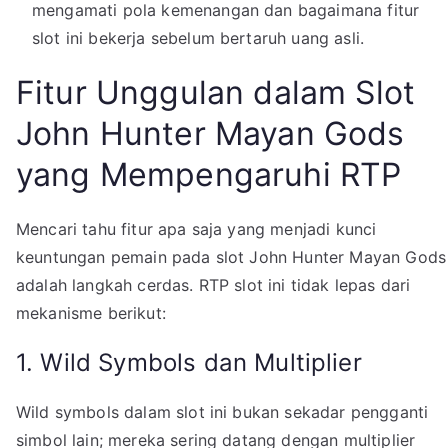
mengamati pola kemenangan dan bagaimana fitur
slot ini bekerja sebelum bertaruh uang asli.
Fitur Unggulan dalam Slot
John Hunter Mayan Gods
yang Mempengaruhi RTP
Mencari tahu fitur apa saja yang menjadi kunci
keuntungan pemain pada slot John Hunter Mayan Gods
adalah langkah cerdas. RTP slot ini tidak lepas dari
mekanisme berikut:
1. Wild Symbols dan Multiplier
Wild symbols dalam slot ini bukan sekadar pengganti
simbol lain; mereka sering datang dengan multiplier