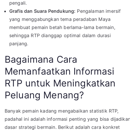
pengali.
Grafis dan Suara Pendukung:
Pengalaman imersif
yang menggabungkan tema peradaban Maya
membuat pemain betah berlama-lama bermain,
sehingga RTP dianggap optimal dalam durasi
panjang.
Bagaimana Cara
Memanfaatkan Informasi
RTP untuk Meningkatkan
Peluang Menang?
Banyak pemain kadang mengabaikan statistik RTP,
padahal ini adalah informasi penting yang bisa dijadika
dasar strategi bermain. Berikut adalah cara konkret