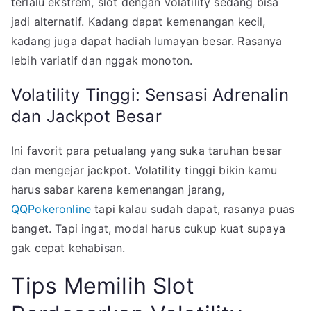
terlalu ekstrem, slot dengan volatility sedang bisa
jadi alternatif. Kadang dapat kemenangan kecil,
kadang juga dapat hadiah lumayan besar. Rasanya
lebih variatif dan nggak monoton.
Volatility Tinggi: Sensasi Adrenalin
dan Jackpot Besar
Ini favorit para petualang yang suka taruhan besar
dan mengejar jackpot. Volatility tinggi bikin kamu
harus sabar karena kemenangan jarang,
QQPokeronline
tapi kalau sudah dapat, rasanya puas
banget. Tapi ingat, modal harus cukup kuat supaya
gak cepat kehabisan.
Tips Memilih Slot