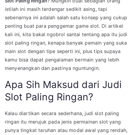
Slot Paling Ringan
? Mungkin buat sebagian orang
istilah ini masih terdengar sedikit asing, tapi
sebenarnya ini adalah salah satu konsep yang cukup
penting buat para penggemar game slot. Di artikel
kali ini, kita bakal ngobrol santai tentang apa itu judi
slot paling ringan, kenapa banyak pemain yang suka
main slot dengan tipe seperti ini, plus tips supaya
kamu bisa dapat pengalaman bermain yang lebih
menyenangkan dan pastinya nguntungin.
Apa Sih Maksud dari Judi
Slot Paling Ringan?
Kalau diartikan secara sederhana, judi slot paling
ringan itu merujuk pada jenis permainan slot yang
punya tingkat taruhan atau modal awal yang rendah,