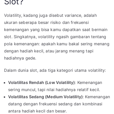
Slot?
Volatility, kadang juga disebut variance, adalah
ukuran seberapa besar risiko dan frekuensi
kemenangan yang bisa kamu dapatkan saat bermain
slot. Singkatnya, volatility ngasih gambaran tentang
pola kemenangan: apakah kamu bakal sering menang
dengan hadiah kecil, atau jarang menang tapi
hadiahnya gede.
Dalam dunia slot, ada tiga kategori utama volatility:
Volatilitas Rendah (Low Volatility)
: Kemenangan
sering muncul, tapi nilai hadiahnya relatif kecil.
Volatilitas Sedang (Medium Volatility)
: Kemenangan
datang dengan frekuensi sedang dan kombinasi
antara hadiah kecil dan besar.