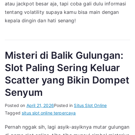
atau jackpot besar aja, tapi coba gali dulu informasi
tentang volatility supaya kamu bisa main dengan
kepala dingin dan hati senang!
Misteri di Balik Gulungan:
Slot Paling Sering Keluar
Scatter yang Bikin Dompet
Senyum
Posted on
April 21, 2026
Posted in
Situs Slot Online
Tagged
situs slot online terpercaya
Pernah nggak sih, lagi asyik-asyiknya mutar gulungan