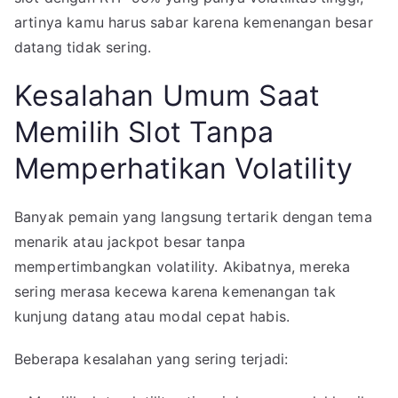
artinya kamu harus sabar karena kemenangan besar
datang tidak sering.
Kesalahan Umum Saat
Memilih Slot Tanpa
Memperhatikan Volatility
Banyak pemain yang langsung tertarik dengan tema
menarik atau jackpot besar tanpa
mempertimbangkan volatility. Akibatnya, mereka
sering merasa kecewa karena kemenangan tak
kunjung datang atau modal cepat habis.
Beberapa kesalahan yang sering terjadi: