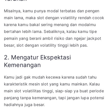
Misalnya, kamu punya modal terbatas dan pengen
main lama, maka slot dengan volatility rendah cocok
karena kamu bakal sering menang dan modalmu
bertahan lebih lama. Sebaliknya, kalau kamu tipe
pemain yang berani ambil risiko dan ngejar jackpot
besar, slot dengan volatility tinggi lebih pas.
2. Mengatur Ekspektasi
Kemenangan
Kamu jadi gak mudah kecewa karena sudah tahu
karakteristik mesin slot yang kamu mainkan. Kalau
main slot volatilitas tinggi, siap-siap ya buat periode
panjang tanpa kemenangan, tapi jangan lupa potensi
hadiahnya juga besar.