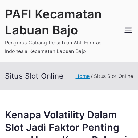
Skip
PAFI Kecamatan
to
content
Labuan Bajo
Pengurus Cabang Persatuan Ahli Farmasi
Indonesia Kecamatan Labuan Bajo
Situs Slot Online
Home
Situs Slot Online
Kenapa Volatility Dalam
Slot Jadi Faktor Penting