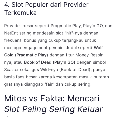
4. Slot Populer dari Provider
Terkemuka
Provider besar seperti Pragmatic Play, Play'n GO, dan
NetEnt sering mendesain slot "hit"-nya dengan
frekuensi bonus yang cukup terjangkau untuk
menjaga engagement pemain. Judul seperti
Wolf
Gold (Pragmatic Play)
dengan fitur Money Respin-
nya, atau
Book of Dead (Play'n GO)
dengan simbol
Scatter sekaligus Wild-nya (Book of Dead), punya
basis fans besar karena kesempatan masuk putaran
gratisnya dianggap "fair" dan cukup sering.
Mitos vs Fakta: Mencari
Slot Paling Sering Keluar