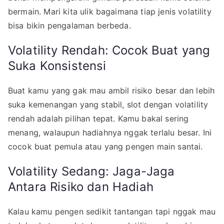
bermain. Mari kita ulik bagaimana tiap jenis volatility
bisa bikin pengalaman berbeda.
Volatility Rendah: Cocok Buat yang
Suka Konsistensi
Buat kamu yang gak mau ambil risiko besar dan lebih
suka kemenangan yang stabil, slot dengan volatility
rendah adalah pilihan tepat. Kamu bakal sering
menang, walaupun hadiahnya nggak terlalu besar. Ini
cocok buat pemula atau yang pengen main santai.
Volatility Sedang: Jaga-Jaga
Antara Risiko dan Hadiah
Kalau kamu pengen sedikit tantangan tapi nggak mau