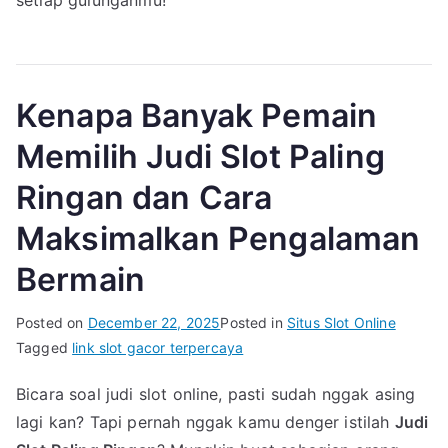
setiap gulunganmu!
Kenapa Banyak Pemain
Memilih Judi Slot Paling
Ringan dan Cara
Maksimalkan Pengalaman
Bermain
Posted on
December 22, 2025
Posted in
Situs Slot Online
Tagged
link slot gacor terpercaya
Bicara soal judi slot online, pasti sudah nggak asing
lagi kan? Tapi pernah nggak kamu denger istilah
Judi