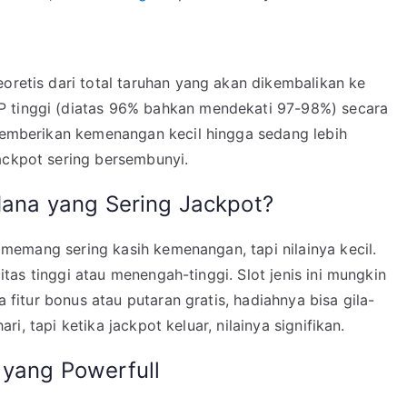
eoretis dari total taruhan yang akan dikembalikan ke
P tinggi (diatas 96% bahkan mendekati 97-98%) secara
 memberikan kemenangan kecil hingga sedang lebih
ackpot sering bersembunyi.
 Mana yang Sering Jackpot?
ah memang sering kasih kemenangan, tapi nilainya kecil.
ilitas tinggi atau menengah-tinggi. Slot jenis ini mungkin
a fitur bonus atau putaran gratis, hadiahnya bisa gila-
hari, tapi ketika jackpot keluar, nilainya signifikan.
 yang Powerfull