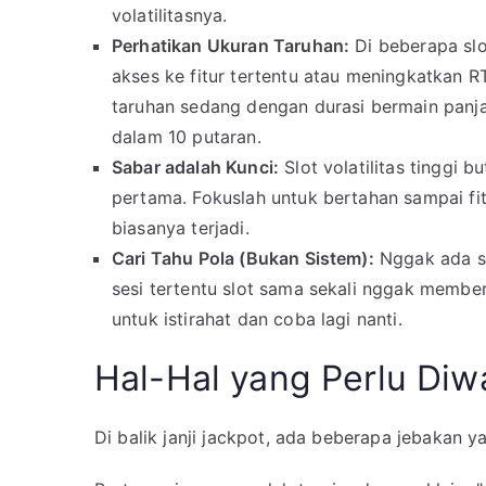
volatilitasnya.
Perhatikan Ukuran Taruhan:
Di beberapa sl
akses ke fitur tertentu atau meningkatkan 
taruhan sedang dengan durasi bermain panjan
dalam 10 putaran.
Sabar adalah Kunci:
Slot volatilitas tinggi 
pertama. Fokuslah untuk bertahan sampai fit
biasanya terjadi.
Cari Tahu Pola (Bukan Sistem):
Nggak ada sis
sesi tertentu slot sama sekali nggak member
untuk istirahat dan coba lagi nanti.
Hal-Hal yang Perlu Diw
Di balik janji jackpot, ada beberapa jebakan y