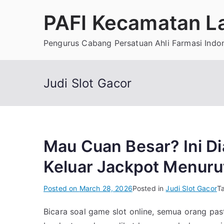
Skip
PAFI Kecamatan L
to
content
Pengurus Cabang Persatuan Ahli Farmasi Indo
Judi Slot Gacor
Mau Cuan Besar? Ini Di
Keluar Jackpot Menuru
Posted on
March 28, 2026
Posted in
Judi Slot Gacor
T
Bicara soal game slot online, semua orang pa