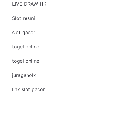
LIVE DRAW HK
Slot resmi
slot gacor
togel online
togel online
juraganolx
link slot gacor