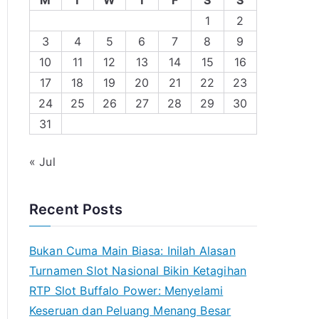
M
T
W
T
F
S
S
1
2
3
4
5
6
7
8
9
10
11
12
13
14
15
16
17
18
19
20
21
22
23
24
25
26
27
28
29
30
31
« Jul
Recent Posts
Bukan Cuma Main Biasa: Inilah Alasan
Turnamen Slot Nasional Bikin Ketagihan
RTP Slot Buffalo Power: Menyelami
Keseruan dan Peluang Menang Besar