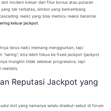
 slot modern keluar dari fitur bonus atau putaran
ers yang tak terbatas, simbol yang berkembang
cascading reels) yang bisa memicu reaksi berantai
ering keluar jackpot
.
otnya terus naik) memang menggiurkan, tapi
 "sering", kita lebih fokus ke fixed jackpot (jackpot
ainya mungkin tidak sebesar progressive, tapi
realistis.
an Reputasi Jackpot yang
 judul slot yang namanya selalu disebut-sebut di forum