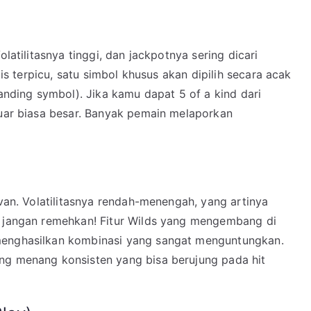
olatilitasnya tinggi, dan jackpotnya sering dicari
tis terpicu, satu simbol khusus akan dipilih secara acak
ding symbol). Jika kamu dapat 5 of a kind dari
luar biasa besar. Banyak pemain melaporkan
evan. Volatilitasnya rendah-menengah, yang artinya
, jangan remehkan! Fitur Wilds yang mengembang di
menghasilkan kombinasi yang sangat menguntungkan.
ng menang konsisten yang bisa berujung pada hit