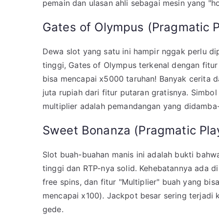
pemain dan ulasan ahli sebagai mesin yang "ho
Gates of Olympus (Pragmatic P
Dewa slot yang satu ini hampir nggak perlu di
tinggi, Gates of Olympus terkenal dengan fit
bisa mencapai x5000 taruhan! Banyak cerita
juta rupiah dari fitur putaran gratisnya. Sim
multiplier adalah pemandangan yang didamb
Sweet Bonanza (Pragmatic Pla
Slot buah-buahan manis ini adalah bukti bahwa
tinggi dan RTP-nya solid. Kehebatannya ada di
free spins, dan fitur "Multiplier" buah yang bi
mencapai x100). Jackpot besar sering terjadi 
gede.