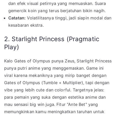
dan efek visual petirnya yang memuaskan. Suara
gemercik koin yang terus berjatuhan bikin nagih.
Catatan:
Volatilitasnya tinggi, jadi siapin modal dan
kesabaran ekstra.
2. Starlight Princess (Pragmatic
Play)
Kalo Gates of Olympus punya Zeus, Starlight Princess
punya putri anime yang menggemaskan. Game ini
viral karena mekaniknya yang mirip banget dengan
Gates of Olympus (Tumble + Multiplier), tapi dengan
vibe yang lebih cute dan colorful. Targetnya jelas:
para pemain yang suka dengan estetika anime dan
mau sensasi big win juga. Fitur "Ante Bet" yang
memungkinkan kamu meningkatkan taruhan untuk