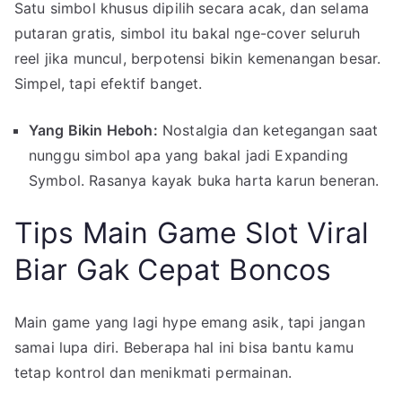
Satu simbol khusus dipilih secara acak, dan selama
putaran gratis, simbol itu bakal nge-cover seluruh
reel jika muncul, berpotensi bikin kemenangan besar.
Simpel, tapi efektif banget.
Yang Bikin Heboh:
Nostalgia dan ketegangan saat
nunggu simbol apa yang bakal jadi Expanding
Symbol. Rasanya kayak buka harta karun beneran.
Tips Main Game Slot Viral
Biar Gak Cepat Boncos
Main game yang lagi hype emang asik, tapi jangan
samai lupa diri. Beberapa hal ini bisa bantu kamu
tetap kontrol dan menikmati permainan.