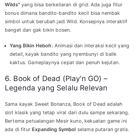
Wilds"
yang bisa berkeliaran di grid. Ada juga fitur
bonus dimana bandito-bandito kecil bisa nembak
simbol untuk berubah jadi Wild. Konsepnya interaktif
banget dan gak bikin bosen.
Yang Bikin Heboh:
Animasi dan interaksi kecil yang
detail, kayak bandito yang nyembunyi di balik
kaktus. Gameplaynya cepat dan penuh kejutan.
6. Book of Dead (Play'n GO) –
Legenda yang Selalu Relevan
Sama kayak Sweet Bonanza, Book of Dead adalah
slot klasik yang tetap viral dari dulu sampe sekarang.
Bertema petualangan Mesir kuno, kekuatan game ini
ada di fitur
Expanding Symbol
selama putaran gratis.