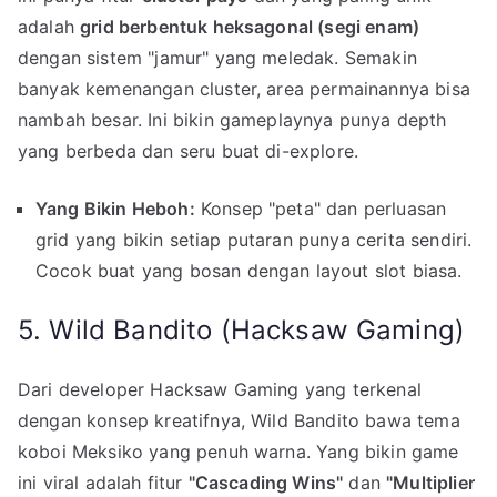
adalah
grid berbentuk heksagonal (segi enam)
dengan sistem "jamur" yang meledak. Semakin
banyak kemenangan cluster, area permainannya bisa
nambah besar. Ini bikin gameplaynya punya depth
yang berbeda dan seru buat di-explore.
Yang Bikin Heboh:
Konsep "peta" dan perluasan
grid yang bikin setiap putaran punya cerita sendiri.
Cocok buat yang bosan dengan layout slot biasa.
5. Wild Bandito (Hacksaw Gaming)
Dari developer Hacksaw Gaming yang terkenal
dengan konsep kreatifnya, Wild Bandito bawa tema
koboi Meksiko yang penuh warna. Yang bikin game
ini viral adalah fitur
"Cascading Wins"
dan
"Multiplier