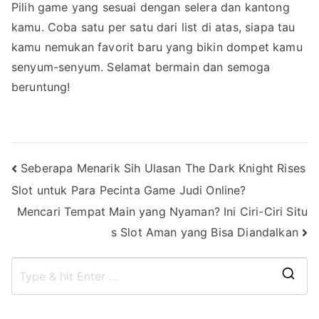
Pilih game yang sesuai dengan selera dan kantong
kamu. Coba satu per satu dari list di atas, siapa tau
kamu nemukan favorit baru yang bikin dompet kamu
senyum-senyum. Selamat bermain dan semoga
beruntung!
Post
Seberapa Menarik Sih Ulasan The Dark Knight Rises
Slot untuk Para Pecinta Game Judi Online?
navigation
Mencari Tempat Main yang Nyaman? Ini Ciri-Ciri Situ
s Slot Aman yang Bisa Diandalkan
S
e