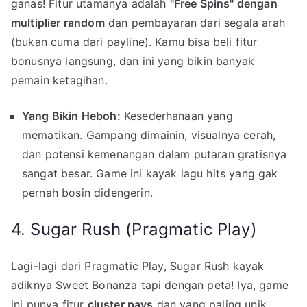
ganas! Fitur utamanya adalah
"Free Spins" dengan
multiplier random
dan pembayaran dari segala arah
(bukan cuma dari payline). Kamu bisa beli fitur
bonusnya langsung, dan ini yang bikin banyak
pemain ketagihan.
Yang Bikin Heboh:
Kesederhanaan yang
mematikan. Gampang dimainin, visualnya cerah,
dan potensi kemenangan dalam putaran gratisnya
sangat besar. Game ini kayak lagu hits yang gak
pernah bosin didengerin.
4. Sugar Rush (Pragmatic Play)
Lagi-lagi dari Pragmatic Play, Sugar Rush kayak
adiknya Sweet Bonanza tapi dengan peta! Iya, game
ini punya fitur
cluster pays
dan yang paling unik