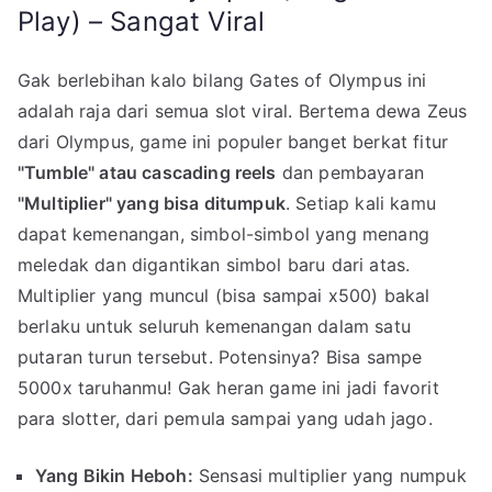
Play) – Sangat Viral
Gak berlebihan kalo bilang Gates of Olympus ini
adalah raja dari semua slot viral. Bertema dewa Zeus
dari Olympus, game ini populer banget berkat fitur
"Tumble" atau cascading reels
dan pembayaran
"Multiplier" yang bisa ditumpuk
. Setiap kali kamu
dapat kemenangan, simbol-simbol yang menang
meledak dan digantikan simbol baru dari atas.
Multiplier yang muncul (bisa sampai x500) bakal
berlaku untuk seluruh kemenangan dalam satu
putaran turun tersebut. Potensinya? Bisa sampe
5000x taruhanmu! Gak heran game ini jadi favorit
para slotter, dari pemula sampai yang udah jago.
Yang Bikin Heboh:
Sensasi multiplier yang numpuk