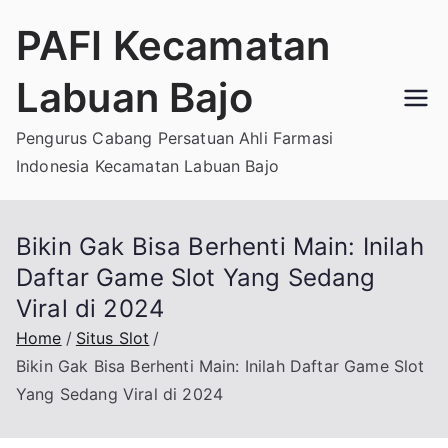
Skip
PAFI Kecamatan
to
content
Labuan Bajo
Pengurus Cabang Persatuan Ahli Farmasi
Indonesia Kecamatan Labuan Bajo
Bikin Gak Bisa Berhenti Main: Inilah
Daftar Game Slot Yang Sedang
Viral di 2024
Home
Situs Slot
Bikin Gak Bisa Berhenti Main: Inilah Daftar Game Slot
Yang Sedang Viral di 2024