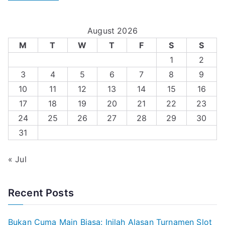
August 2026
M
T
W
T
F
S
S
1
2
3
4
5
6
7
8
9
10
11
12
13
14
15
16
17
18
19
20
21
22
23
24
25
26
27
28
29
30
31
« Jul
Recent Posts
Bukan Cuma Main Biasa: Inilah Alasan Turnamen Slot