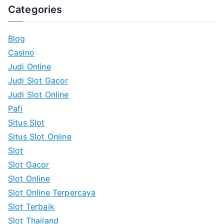
a
Categories
r
c
Blog
h
Casino
f
Judi Online
o
Judi Slot Gacor
r
Judi Slot Online
:
Pafi
Situs Slot
Situs Slot Online
Slot
Slot Gacor
Slot Online
Slot Online Terpercaya
Slot Terbaik
Slot Thailand