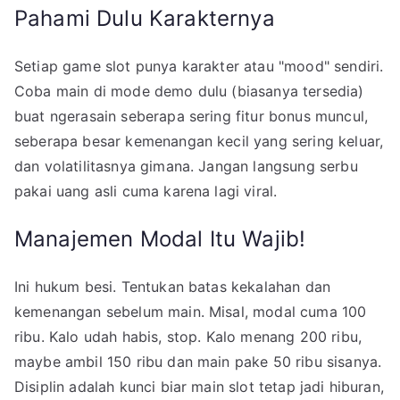
Pahami Dulu Karakternya
Setiap game slot punya karakter atau "mood" sendiri.
Coba main di mode demo dulu (biasanya tersedia)
buat ngerasain seberapa sering fitur bonus muncul,
seberapa besar kemenangan kecil yang sering keluar,
dan volatilitasnya gimana. Jangan langsung serbu
pakai uang asli cuma karena lagi viral.
Manajemen Modal Itu Wajib!
Ini hukum besi. Tentukan batas kekalahan dan
kemenangan sebelum main. Misal, modal cuma 100
ribu. Kalo udah habis, stop. Kalo menang 200 ribu,
maybe ambil 150 ribu dan main pake 50 ribu sisanya.
Disiplin adalah kunci biar main slot tetap jadi hiburan,