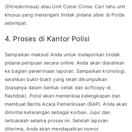
(Ditreskrimsus) atau Unit Cyber Crime. Cari tahu unit
khusus yang menangani tindak pidana siber di Polda
setempat.
4. Proses di Kantor Polisi
Sampaikan maksud Anda untuk melaporkan tindak
pidana penipuan secara online. Anda akan diarahkan
ke bagian penerimaan laporan. Sampaikan kronologi,
serahkan bukti-bukti yang telah dikumpulkan
(biasanya dalam bentuk cetak dan softcopy di
flashdisk). Polisi akan memeriksa kelengkapan dan
membuat Berita Acara Pemeriksaan (BAP). Anda akan
dimintai keterangan sebagai korban. Jujur dan
terbukalah selama proses ini. Setelah laporan
diterima, Anda akan mendapatkan nomor