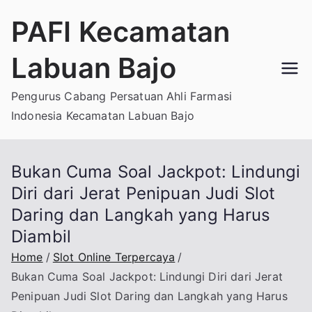
Skip
PAFI Kecamatan
to
content
Labuan Bajo
Pengurus Cabang Persatuan Ahli Farmasi
Indonesia Kecamatan Labuan Bajo
Bukan Cuma Soal Jackpot: Lindungi
Diri dari Jerat Penipuan Judi Slot
Daring dan Langkah yang Harus
Diambil
Home
Slot Online Terpercaya
Bukan Cuma Soal Jackpot: Lindungi Diri dari Jerat
Penipuan Judi Slot Daring dan Langkah yang Harus