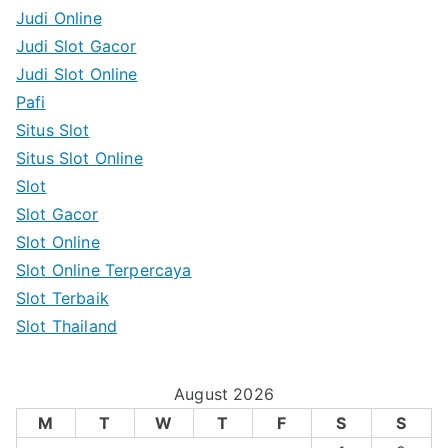
f
Judi Online
o
Judi Slot Gacor
r
Judi Slot Online
:
Pafi
Situs Slot
Situs Slot Online
Slot
Slot Gacor
Slot Online
Slot Online Terpercaya
Slot Terbaik
Slot Thailand
August 2026
M
T
W
T
F
S
S