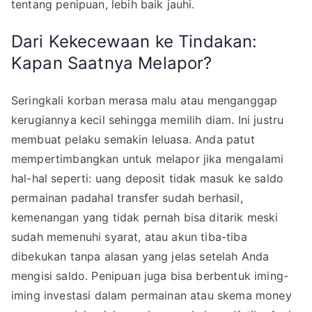
tentang penipuan, lebih baik jauhi.
Dari Kekecewaan ke Tindakan:
Kapan Saatnya Melapor?
Seringkali korban merasa malu atau menganggap
kerugiannya kecil sehingga memilih diam. Ini justru
membuat pelaku semakin leluasa. Anda patut
mempertimbangkan untuk melapor jika mengalami
hal-hal seperti: uang deposit tidak masuk ke saldo
permainan padahal transfer sudah berhasil,
kemenangan yang tidak pernah bisa ditarik meski
sudah memenuhi syarat, atau akun tiba-tiba
dibekukan tanpa alasan yang jelas setelah Anda
mengisi saldo. Penipuan juga bisa berbentuk iming-
iming investasi dalam permainan atau skema money