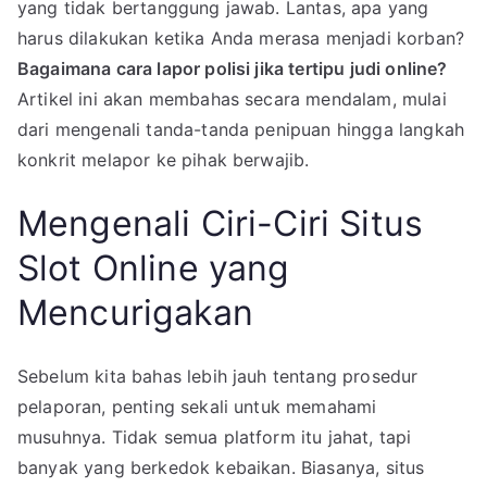
yang tidak bertanggung jawab. Lantas, apa yang
harus dilakukan ketika Anda merasa menjadi korban?
Bagaimana cara lapor polisi jika tertipu judi online?
Artikel ini akan membahas secara mendalam, mulai
dari mengenali tanda-tanda penipuan hingga langkah
konkrit melapor ke pihak berwajib.
Mengenali Ciri-Ciri Situs
Slot Online yang
Mencurigakan
Sebelum kita bahas lebih jauh tentang prosedur
pelaporan, penting sekali untuk memahami
musuhnya. Tidak semua platform itu jahat, tapi
banyak yang berkedok kebaikan. Biasanya, situs