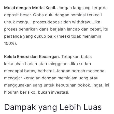
Mulai dengan Modal Kecil.
Jangan langsung tergoda
deposit besar. Coba dulu dengan nominal terkecil
untuk menguji proses deposit dan withdraw. Jika
proses penarikan dana berjalan lancap dan cepat, itu
pertanda yang cukup baik (meski tidak menjamin
100%).
Kelola Emosi dan Keuangan.
Tetapkan batas
kekalahan harian atau mingguan. Jika sudah
mencapai batas, berhenti. Jangan pernah mencoba
mengejar kerugian dengan meminjam uang atau
menggunakan uang untuk kebutuhan pokok. Ingat, ini
hiburan berisiko, bukan investasi.
Dampak yang Lebih Luas