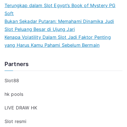
Terungkap dalam Slot Egypt’s Book of Mystery PG
Soft
Bukan Sekadar Putaran: Memahami Dinamika Judi
Slot Peluang Besar di Ujung Jari
Kenapa Volatility Dalam Slot Jadi Faktor Penting
yang Harus Kamu Pahami Sebelum Bermain
Partners
Slot88
hk pools
LIVE DRAW HK
Slot resmi