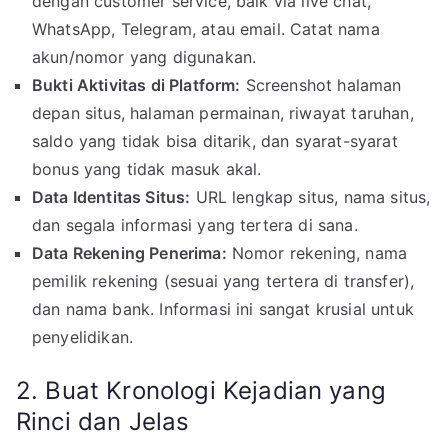
dengan customer service, baik via live chat,
WhatsApp, Telegram, atau email. Catat nama
akun/nomor yang digunakan.
Bukti Aktivitas di Platform:
Screenshot halaman
depan situs, halaman permainan, riwayat taruhan,
saldo yang tidak bisa ditarik, dan syarat-syarat
bonus yang tidak masuk akal.
Data Identitas Situs:
URL lengkap situs, nama situs,
dan segala informasi yang tertera di sana.
Data Rekening Penerima:
Nomor rekening, nama
pemilik rekening (sesuai yang tertera di transfer),
dan nama bank. Informasi ini sangat krusial untuk
penyelidikan.
2. Buat Kronologi Kejadian yang
Rinci dan Jelas