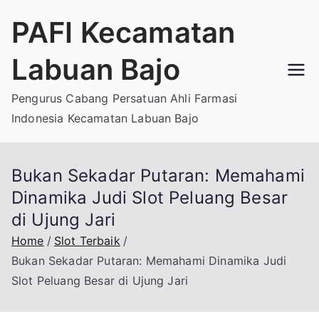
Skip
PAFI Kecamatan
to
content
Labuan Bajo
Pengurus Cabang Persatuan Ahli Farmasi
Indonesia Kecamatan Labuan Bajo
Bukan Sekadar Putaran: Memahami
Dinamika Judi Slot Peluang Besar
di Ujung Jari
Home
Slot Terbaik
Bukan Sekadar Putaran: Memahami Dinamika Judi
Slot Peluang Besar di Ujung Jari