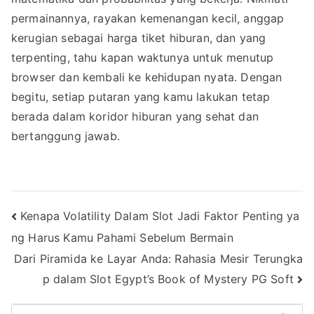
permainannya, rayakan kemenangan kecil, anggap
kerugian sebagai harga tiket hiburan, dan yang
terpenting, tahu kapan waktunya untuk menutup
browser dan kembali ke kehidupan nyata. Dengan
begitu, setiap putaran yang kamu lakukan tetap
berada dalam koridor hiburan yang sehat dan
bertanggung jawab.
Post
Kenapa Volatility Dalam Slot Jadi Faktor Penting ya
ng Harus Kamu Pahami Sebelum Bermain
navigation
Dari Piramida ke Layar Anda: Rahasia Mesir Terungka
p dalam Slot Egypt’s Book of Mystery PG Soft