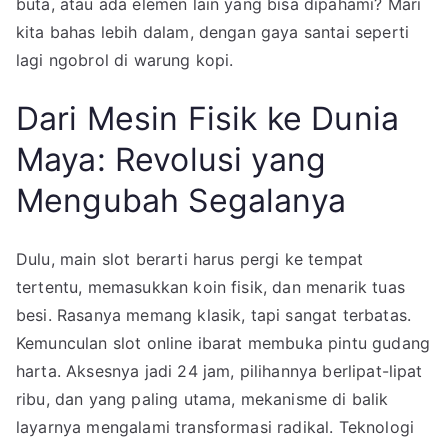
buta, atau ada elemen lain yang bisa dipahami? Mari
kita bahas lebih dalam, dengan gaya santai seperti
lagi ngobrol di warung kopi.
Dari Mesin Fisik ke Dunia
Maya: Revolusi yang
Mengubah Segalanya
Dulu, main slot berarti harus pergi ke tempat
tertentu, memasukkan koin fisik, dan menarik tuas
besi. Rasanya memang klasik, tapi sangat terbatas.
Kemunculan slot online ibarat membuka pintu gudang
harta. Aksesnya jadi 24 jam, pilihannya berlipat-lipat
ribu, dan yang paling utama, mekanisme di balik
layarnya mengalami transformasi radikal. Teknologi