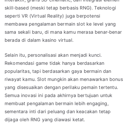
skill-based (meski tetap berbasis RNG). Teknologi
seperti VR (Virtual Reality) juga berpotensi
membawa pengalaman bermain slot ke level yang
sama sekali baru, di mana kamu merasa benar-benar
berada di dalam kasino virtual.
Selain itu, personalisasi akan menjadi kunci.
Rekomendasi game tidak hanya berdasarkan
popularitas, tapi berdasarkan gaya bermain dan
riwayat kamu. Slot mungkin akan menawarkan bonus
yang disesuaikan dengan perilaku pemain tertentu.
Semua inovasi ini pada akhirnya bertujuan untuk
membuat pengalaman bermain lebih engaging,
sementara inti dari peluang dan keacakan tetap
dijaga oleh RNG yang diawasi ketat.