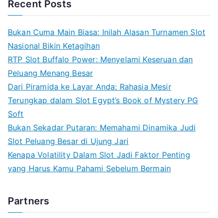
Recent Posts
Bukan Cuma Main Biasa: Inilah Alasan Turnamen Slot
Nasional Bikin Ketagihan
RTP Slot Buffalo Power: Menyelami Keseruan dan
Peluang Menang Besar
Dari Piramida ke Layar Anda: Rahasia Mesir
Terungkap dalam Slot Egypt’s Book of Mystery PG
Soft
Bukan Sekadar Putaran: Memahami Dinamika Judi
Slot Peluang Besar di Ujung Jari
Kenapa Volatility Dalam Slot Jadi Faktor Penting
yang Harus Kamu Pahami Sebelum Bermain
Partners