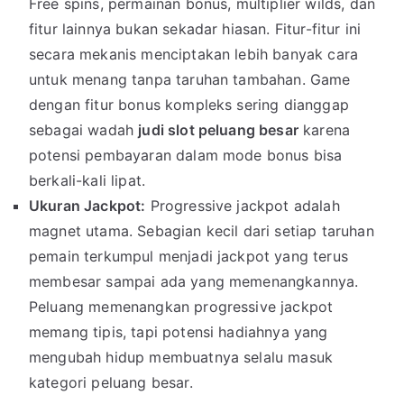
Free spins, permainan bonus, multiplier wilds, dan
fitur lainnya bukan sekadar hiasan. Fitur-fitur ini
secara mekanis menciptakan lebih banyak cara
untuk menang tanpa taruhan tambahan. Game
dengan fitur bonus kompleks sering dianggap
sebagai wadah
judi slot peluang besar
karena
potensi pembayaran dalam mode bonus bisa
berkali-kali lipat.
Ukuran Jackpot:
Progressive jackpot adalah
magnet utama. Sebagian kecil dari setiap taruhan
pemain terkumpul menjadi jackpot yang terus
membesar sampai ada yang memenangkannya.
Peluang memenangkan progressive jackpot
memang tipis, tapi potensi hadiahnya yang
mengubah hidup membuatnya selalu masuk
kategori peluang besar.