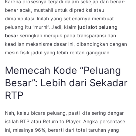
Karena prosesnya terjadi dalam sekejap dan benar-
benar acak, mustahil untuk diprediksi atau
dimanipulasi. Inilah yang sebenarnya membuat
peluang itu “murni”. Jadi, klaim
judi slot peluang
besar
seringkali merujuk pada transparansi dan
keadilan mekanisme dasar ini, dibandingkan dengan
mesin fisik jadul yang lebih rentan gangguan.
Memecah Kode “Peluang
Besar”: Lebih dari Sekadar
RTP
Nah, kalau bicara peluang, pasti kita sering dengar
istilah RTP atau Return to Player. Angka persentase
ini, misalnya 96%, berarti dari total taruhan yang