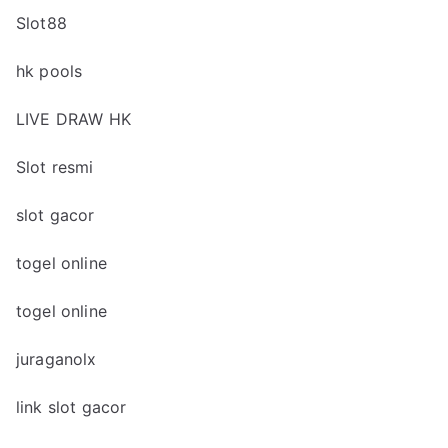
Slot88
hk pools
LIVE DRAW HK
Slot resmi
slot gacor
togel online
togel online
juraganolx
link slot gacor