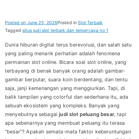
Posted on
June 25, 2026
Posted in
Slot Terbaik
Tagged
situs judi slot terbaik dan terpercaya no 1
Dunia hiburan digital terus berevolusi, dan salah satu
yang paling menarik perhatian adalah fenomena
permainan slot online. Bicara soal slot online, yang
terbayang di benak banyak orang adalah gambar-
gambar berputar, suara koin berdentang, dan tentu
saja, janji kemenangan yang menggiurkan. Tapi, di
balik tampilan yang colorful dan sederhana itu, ada
sebuah ekosistem yang kompleks. Banyak yang
menyebutnya sebagai
judi slot peluang besar
, tapi
apa sebenarnya yang membuat peluang itu terasa
“besar”? Apakah semata-mata faktor keberuntungan