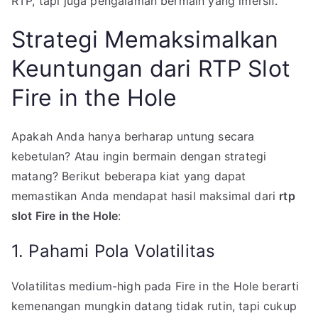
RTP, tapi juga pengalaman bermain yang imersif.
Strategi Memaksimalkan
Keuntungan dari RTP Slot
Fire in the Hole
Apakah Anda hanya berharap untung secara
kebetulan? Atau ingin bermain dengan strategi
matang? Berikut beberapa kiat yang dapat
memastikan Anda mendapat hasil maksimal dari
rtp
slot Fire in the Hole
:
1. Pahami Pola Volatilitas
Volatilitas medium-high pada Fire in the Hole berarti
kemenangan mungkin datang tidak rutin, tapi cukup