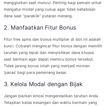
menggiurkan saat muncul. Penting bagi pemain untuk
mengatur modal yang cukup agar tidak kehabisan
dana saat “paceklik” putaran menang.
2. Manfaatkan Fitur Bonus
Fitur free spins dan bonus multiplier di slot ini adalah
kunci. Cobalah mengincar fitur bonus dengan memilih
taruhan yang tepat dan menyisihkan dana khusus
saat bermain agar dapat memicu bonus tersebut.
Tidak jarang bonus inilah yang menjadi momen
‘panas’ bagi para pemenang besar.
3. Kelola Modal dengan Bijak
Jangan biarkan emosi mengendalikan taruhan Anda.
Tetapkan batas keuangan dan waktu bermain yang