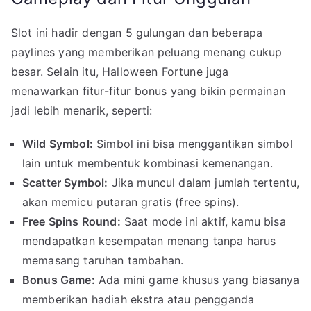
Slot ini hadir dengan 5 gulungan dan beberapa
paylines yang memberikan peluang menang cukup
besar. Selain itu, Halloween Fortune juga
menawarkan fitur-fitur bonus yang bikin permainan
jadi lebih menarik, seperti:
Wild Symbol:
Simbol ini bisa menggantikan simbol
lain untuk membentuk kombinasi kemenangan.
Scatter Symbol:
Jika muncul dalam jumlah tertentu,
akan memicu putaran gratis (free spins).
Free Spins Round:
Saat mode ini aktif, kamu bisa
mendapatkan kesempatan menang tanpa harus
memasang taruhan tambahan.
Bonus Game:
Ada mini game khusus yang biasanya
memberikan hadiah ekstra atau pengganda