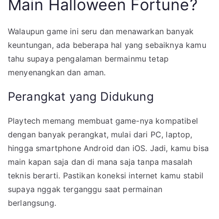
Main Halloween Fortune?
Walaupun game ini seru dan menawarkan banyak
keuntungan, ada beberapa hal yang sebaiknya kamu
tahu supaya pengalaman bermainmu tetap
menyenangkan dan aman.
Perangkat yang Didukung
Playtech memang membuat game-nya kompatibel
dengan banyak perangkat, mulai dari PC, laptop,
hingga smartphone Android dan iOS. Jadi, kamu bisa
main kapan saja dan di mana saja tanpa masalah
teknis berarti. Pastikan koneksi internet kamu stabil
supaya nggak terganggu saat permainan
berlangsung.