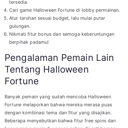
tersedia.
Cari game Halloween Fortune di lobby permainan.
Atur taruhan sesuai budget, lalu mulai putar
gulungan.
Nikmati fitur bonus dan semoga keberuntungan
berpihak padamu!
Pengalaman Pemain Lain
Tentang Halloween
Fortune
Banyak pemain yang sudah mencoba Halloween
Fortune melaporkan bahwa mereka merasa puas
dengan kombinasi tema dan fitur yang disajikan.
Beberapa menyebutkan bahwa fitur free spins dan