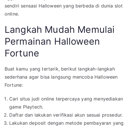
sendiri sensasi Halloween yang berbeda di dunia slot
online.
Langkah Mudah Memulai
Permainan Halloween
Fortune
Buat kamu yang tertarik, berikut langkah-langkah
sederhana agar bisa langsung mencoba Halloween
Fortune:
Cari situs judi online terpercaya yang menyediakan
game Playtech.
Daftar dan lakukan verifikasi akun sesuai prosedur.
Lakukan deposit dengan metode pembayaran yang