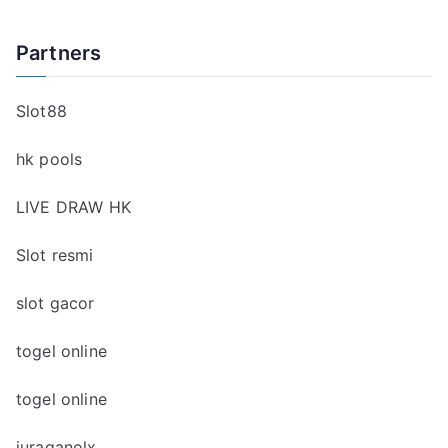
Partners
Slot88
hk pools
LIVE DRAW HK
Slot resmi
slot gacor
togel online
togel online
juraganolx