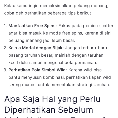
Kalau kamu ingin memaksimalkan peluang menang,
coba deh perhatikan beberapa tips berikut:
Manfaatkan Free Spins:
Fokus pada pemicu scatter
agar bisa masuk ke mode free spins, karena di sini
peluang menang jadi lebih besar.
Kelola Modal dengan Bijak:
Jangan terburu-buru
pasang taruhan besar, mainlah dengan taruhan
kecil dulu sambil mengenal pola permainan.
Perhatikan Pola Simbol Wild:
Karena wild bisa
bantu menyusun kombinasi, perhatikan kapan wild
sering muncul untuk menentukan strategi taruhan.
Apa Saja Hal yang Perlu
Diperhatikan Sebelum