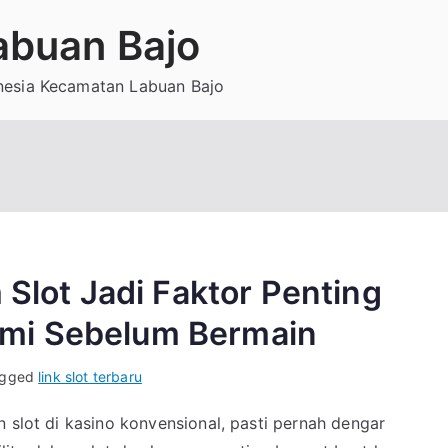
abuan Bajo
nesia Kecamatan Labuan Bajo
 Slot Jadi Faktor Penting
mi Sebelum Bermain
agged
link slot terbaru
n slot di kasino konvensional, pasti pernah dengar