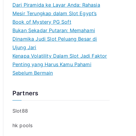
Dari Piramida ke Layar Anda: Rahasia
Mesir Terungkap dalam Slot Egypt’s
Book of Mystery PG Soft
Bukan Sekadar Putaran: Memahami
Dinamika Judi Slot Peluang Besar di
Ujung Jari
Kenapa Volatility Dalam Slot Jadi Faktor
Penting yang Harus Kamu Pahami
Sebelum Bermain
Partners
Slot88
hk pools