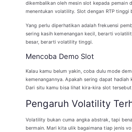
dikembalikan oleh mesin slot kepada pemain 
menentukan volatility. Slot dengan RTP tinggi b
Yang perlu diperhatikan adalah frekuensi pemb
sering kasih kemenangan kecil, berarti volatil
besar, berarti volatility tinggi.
Mencoba Demo Slot
Kalau kamu belum yakin, coba dulu mode demo
kemenangannya. Apakah sering dapat hadiah ke
Dari situ kamu bisa lihat kira-kira slot tersebu
Pengaruh Volatility T
Volatility bukan cuma angka abstrak, tapi b
bermain. Mari kita ulik bagaimana tiap jenis vo