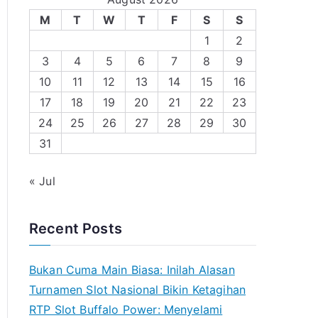
M
T
W
T
F
S
S
1
2
3
4
5
6
7
8
9
10
11
12
13
14
15
16
17
18
19
20
21
22
23
24
25
26
27
28
29
30
31
« Jul
Recent Posts
Bukan Cuma Main Biasa: Inilah Alasan
Turnamen Slot Nasional Bikin Ketagihan
RTP Slot Buffalo Power: Menyelami