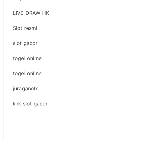
LIVE DRAW HK
Slot resmi
slot gacor
togel online
togel online
juraganolx
link slot gacor