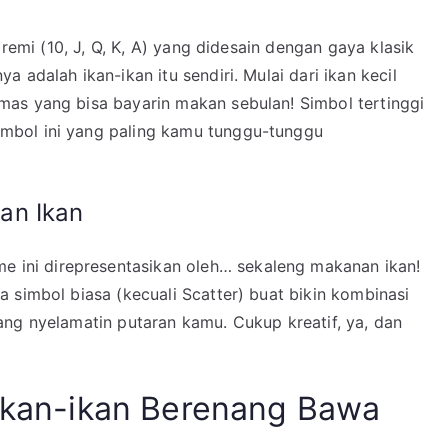
 remi (10, J, Q, K, A) yang didesain dengan gaya klasik
 adalah ikan-ikan itu sendiri. Mulai dari ikan kecil
as yang bisa bayarin makan sebulan! Simbol tertinggi
mbol ini yang paling kamu tunggu-tunggu
an Ikan
me ini direpresentasikan oleh… sekaleng makanan ikan!
 simbol biasa (kecuali Scatter) buat bikin kombinasi
ang nyelamatin putaran kamu. Cukup kreatif, ya, dan
 Ikan-ikan Berenang Bawa