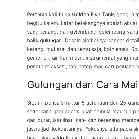
Pertama kali buka
Golden Fish Tank
, yang la
begitu kalem. Latar belakangnya adalah akuari
yang tenang, dan gelembung-gelembung yang n
balik gulungan. Desain simbolnya sangat detail
kerang, mutiara, dan tentu saja, koin emas. So
gemericik air dan musik instrumental yang men
pengin relaksasi, tapi tetep mau cari peluang
Gulungan dan Cara Main
Slot ini punya struktur 5 gulungan dan 25 ga
sederhana, jadi cocok buat pemula maupun pla
dan putar, lalu lihat ikan-ikan berenang memb
justru jadi kekuatannya. Fokusnya ada pada si
bisa bikin saldo kamu berenang dengan riang.