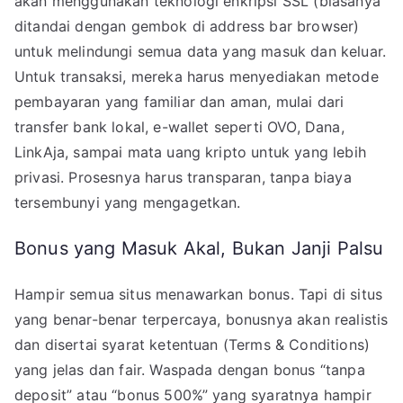
akan menggunakan teknologi enkripsi SSL (biasanya
ditandai dengan gembok di address bar browser)
untuk melindungi semua data yang masuk dan keluar.
Untuk transaksi, mereka harus menyediakan metode
pembayaran yang familiar dan aman, mulai dari
transfer bank lokal, e-wallet seperti OVO, Dana,
LinkAja, sampai mata uang kripto untuk yang lebih
privasi. Prosesnya harus transparan, tanpa biaya
tersembunyi yang mengagetkan.
Bonus yang Masuk Akal, Bukan Janji Palsu
Hampir semua situs menawarkan bonus. Tapi di situs
yang benar-benar terpercaya, bonusnya akan realistis
dan disertai syarat ketentuan (Terms & Conditions)
yang jelas dan fair. Waspada dengan bonus “tanpa
deposit” atau “bonus 500%” yang syaratnya hampir