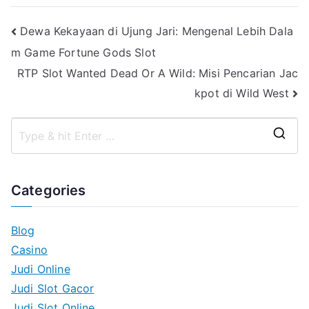
Post
Dewa Kekayaan di Ujung Jari: Mengenal Lebih Dala
m Game Fortune Gods Slot
navigation
RTP Slot Wanted Dead Or A Wild: Misi Pencarian Jac
kpot di Wild West
S
e
a
Categories
r
c
Blog
h
Casino
f
Judi Online
o
Judi Slot Gacor
r
Judi Slot Online