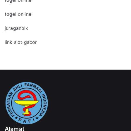
togel online
togel online
juraganolx
link slot gacor
Alamat