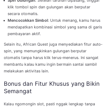
Spin Gulungan:
Setelah taruhan dipasang, tinggal
klik tombol spin dan gulungan akan berputar
secara otomatis.
Mencocokkan Simbol:
Untuk menang, kamu harus
mendapatkan kombinasi simbol yang sama di garis
pembayaran aktif.
Selain itu, African Quest juga menyediakan fitur auto-
spin, yang memungkinkan gulungan berputar
otomatis tanpa harus klik terus-menerus. Ini sangat
membantu kalau kamu ingin bermain santai sambil
melakukan aktivitas lain.
Bonus dan Fitur Khusus yang Bikin
Semangat
Kalau ngomongin slot, pasti nggak lengkap tanpa