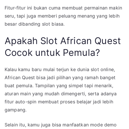
Fitur-fitur ini bukan cuma membuat permainan makin
seru, tapi juga memberi peluang menang yang lebih
besar dibanding slot biasa.
Apakah Slot African Quest
Cocok untuk Pemula?
Kalau kamu baru mulai terjun ke dunia slot online,
African Quest bisa jadi pilihan yang ramah banget
buat pemula. Tampilan yang simpel tapi menarik,
aturan main yang mudah dimengerti, serta adanya
fitur auto-spin membuat proses belajar jadi lebih
gampang.
Selain itu, kamu juga bisa manfaatkan mode demo