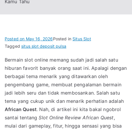
Kamu Tahu
Posted on
May 16, 2026
Posted in
Situs Slot
Tagged
situs slot deposit pulsa
Bermain slot online memang sudah jadi salah satu
hiburan favorit banyak orang saat ini. Apalagi dengan
berbagai tema menarik yang ditawarkan oleh
pengembang game, membuat pengalaman bermain
jadi lebih seru dan tidak membosankan. Salah satu
tema yang cukup unik dan menarik perhatian adalah
African Quest
. Nah, di artikel ini kita bakal ngobrol
santai tentang
Slot Online Review African Quest
,
mulai dari gameplay, fitur, hingga sensasi yang bisa