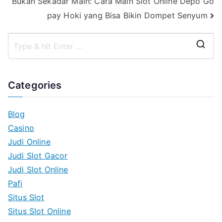
Bukan Sekadar Main: Cara Main Slot Online Depo Go
pay Hoki yang Bisa Bikin Dompet Senyum
S
e
a
Categories
r
c
Blog
h
Casino
f
Judi Online
o
Judi Slot Gacor
r
Judi Slot Online
:
Pafi
Situs Slot
Situs Slot Online