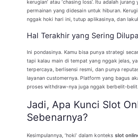
kerugian’ atau ‘chasing loss’. Itu adalah juran
permainan yang didesain untuk hiburan. Kerugi
nggak hoki hari ini, tutup aplikasinya, dan lak
Hal Terakhir yang Sering Dilup
Ini pondasinya. Kamu bisa punya strategi sec
tapi kalau main di tempat yang nggak jelas, 
terpercaya, berlisensi resmi, dan punya reputas
layanan customernya. Platform yang bagus ak
proses withdraw-nya juga nggak berbelit-belit
Jadi, Apa Kunci Slot O
Sebenarnya?
Kesimpulannya, ‘hoki’ dalam konteks
slot onli