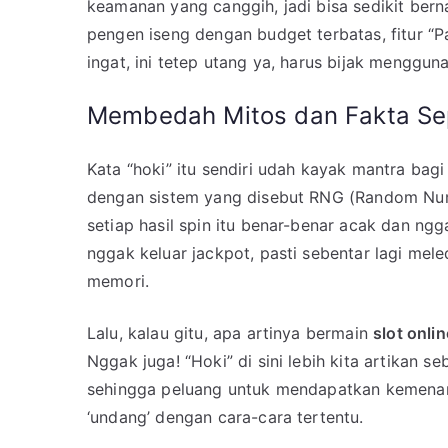
keamanan yang canggih, jadi bisa sedikit ber
pengen iseng dengan budget terbatas, fitur “Pa
ingat, ini tetep utang ya, harus bijak menggun
Membedah Mitos dan Fakta Sepu
Kata “hoki” itu sendiri udah kayak mantra bagi 
dengan sistem yang disebut RNG (Random Numb
setiap hasil spin itu benar-benar acak dan ngga
nggak keluar jackpot, pasti sebentar lagi mel
memori.
Lalu, kalau gitu, apa artinya bermain
slot onli
Nggak juga! “Hoki” di sini lebih kita artikan
sehingga peluang untuk mendapatkan kemenang
‘undang’ dengan cara-cara tertentu.