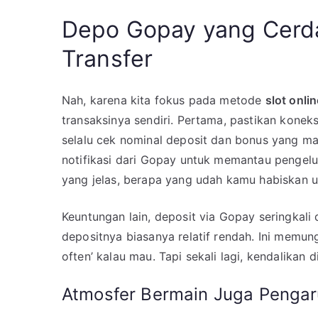
Depo Gopay yang Cerda
Transfer
Nah, karena kita fokus pada metode
slot onli
transaksinya sendiri. Pertama, pastikan koneks
selalu cek nominal deposit dan bonus yang ma
notifikasi dari Gopay untuk memantau pengel
yang jelas, berapa yang udah kamu habiskan un
Keuntungan lain, deposit via Gopay seringkali
depositnya biasanya relatif rendah. Ini memung
often’ kalau mau. Tapi sekali lagi, kendalikan di
Atmosfer Bermain Juga Penga