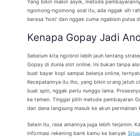
Yang bikin makin asyik, metode pembayarannya
ngomong-ngomong soal itu, ada nggak sih rah
berasa ‘hoki’ dan nggak cuma ngabisin pulsa d
Kenapa Gopay Jadi Anda
Sebelum kita ngobrol lebih jauh tentang strate
Gopay di dunia slot online. Ini bukan tanpa al
buat bayar kopi sampai belanja online, ternyat
Kecepatannya itu lho, yang bikin orang jatuh c
buat spin, nggak perlu nunggu lama. Prosesnya
ke temen. Tinggal pilih metode pembayaran Gop
dan dana langsung masuk ke akun permainan
Selain itu, rasa amannya juga lebih terjamin. K
informasi rekening bank kamu ke banyak
Situs