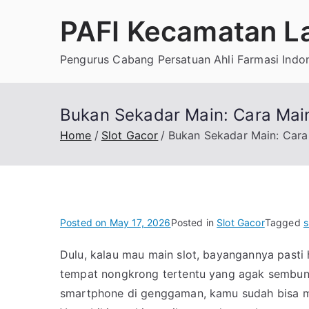
Skip
PAFI Kecamatan L
to
content
Pengurus Cabang Persatuan Ahli Farmasi Indo
Bukan Sekadar Main: Cara Mai
Home
Slot Gacor
Bukan Sekadar Main: Cara
Posted on
May 17, 2026
Posted in
Slot Gacor
Tagged
s
Dulu, kalau mau main slot, bayangannya pasti 
tempat nongkrong tertentu yang agak sembun
smartphone di genggaman, kamu sudah bisa me