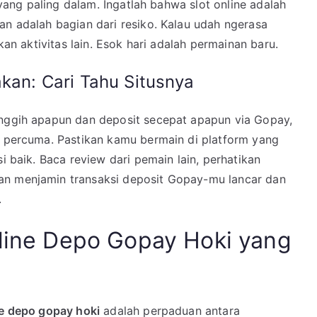
g yang paling dalam. Ingatlah bahwa slot online adalah
an adalah bagian dari resiko. Kalau udah ngerasa
ukan aktivitas lain. Esok hari adalah permainan baru.
akan: Cari Tahu Situsnya
anggih apapun dan deposit secepat apapun via Gopay,
ya percuma. Pastikan kamu bermain di platform yang
i baik. Baca review dari pemain lain, perhatikan
an menjamin transaksi deposit Gopay-mu lancar dan
.
nline Depo Gopay Hoki yang
ne depo gopay hoki
adalah perpaduan antara