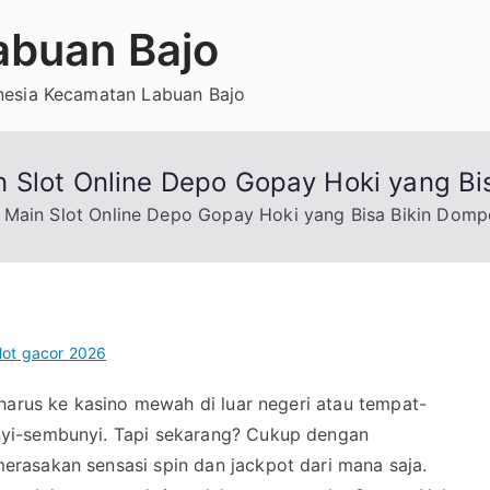
abuan Bajo
nesia Kecamatan Labuan Bajo
n Slot Online Depo Gopay Hoki yang B
 Main Slot Online Depo Gopay Hoki yang Bisa Bikin Dom
lot gacor 2026
harus ke kasino mewah di luar negeri atau tempat-
yi-sembunyi. Tapi sekarang? Cukup dengan
rasakan sensasi spin dan jackpot dari mana saja.