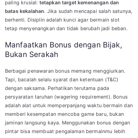
paling krusial:
tetapkan target kemenangan dan
batas kekalahan
. Jika sudah mencapai salah satunya,
berhenti. Disiplin adalah kunci agar bermain slot
tetap menyenangkan dan tidak berubah jadi beban.
Manfaatkan Bonus dengan Bijak,
Bukan Serakah
Berbagai penawaran bonus memang menggiurkan.
Tapi, bacalah selalu syarat dan ketentuan (T&C)
dengan saksama. Perhatikan terutama pada
persyaratan taruhan (wagering requirement). Bonus
adalah alat untuk memperpanjang waktu bermain dan
memberi kesempatan mencoba game baru, bukan
jaminan langsung kaya. Menggunakan bonus dengan
pintar bisa membuat pengalaman bermainmu lebih