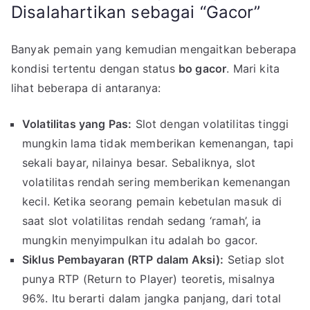
Disalahartikan sebagai “Gacor”
Banyak pemain yang kemudian mengaitkan beberapa
kondisi tertentu dengan status
bo gacor
. Mari kita
lihat beberapa di antaranya:
Volatilitas yang Pas:
Slot dengan volatilitas tinggi
mungkin lama tidak memberikan kemenangan, tapi
sekali bayar, nilainya besar. Sebaliknya, slot
volatilitas rendah sering memberikan kemenangan
kecil. Ketika seorang pemain kebetulan masuk di
saat slot volatilitas rendah sedang ‘ramah’, ia
mungkin menyimpulkan itu adalah bo gacor.
Siklus Pembayaran (RTP dalam Aksi):
Setiap slot
punya RTP (Return to Player) teoretis, misalnya
96%. Itu berarti dalam jangka panjang, dari total