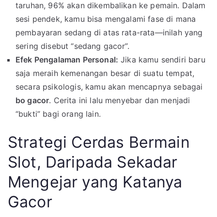
taruhan, 96% akan dikembalikan ke pemain. Dalam
sesi pendek, kamu bisa mengalami fase di mana
pembayaran sedang di atas rata-rata—inilah yang
sering disebut “sedang gacor”.
Efek Pengalaman Personal:
Jika kamu sendiri baru
saja meraih kemenangan besar di suatu tempat,
secara psikologis, kamu akan mencapnya sebagai
bo gacor
. Cerita ini lalu menyebar dan menjadi
“bukti” bagi orang lain.
Strategi Cerdas Bermain
Slot, Daripada Sekadar
Mengejar yang Katanya
Gacor