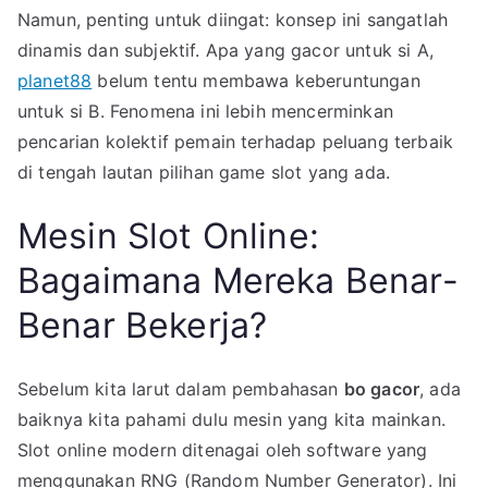
Namun, penting untuk diingat: konsep ini sangatlah
dinamis dan subjektif. Apa yang gacor untuk si A,
planet88
belum tentu membawa keberuntungan
untuk si B. Fenomena ini lebih mencerminkan
pencarian kolektif pemain terhadap peluang terbaik
di tengah lautan pilihan game slot yang ada.
Mesin Slot Online:
Bagaimana Mereka Benar-
Benar Bekerja?
Sebelum kita larut dalam pembahasan
bo gacor
, ada
baiknya kita pahami dulu mesin yang kita mainkan.
Slot online modern ditenagai oleh software yang
menggunakan RNG (Random Number Generator). Ini