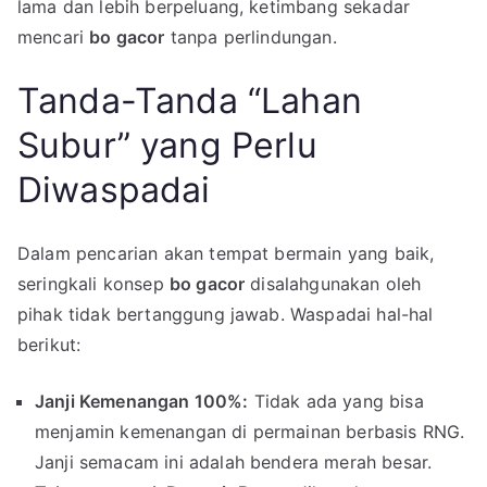
lama dan lebih berpeluang, ketimbang sekadar
mencari
bo gacor
tanpa perlindungan.
Tanda-Tanda “Lahan
Subur” yang Perlu
Diwaspadai
Dalam pencarian akan tempat bermain yang baik,
seringkali konsep
bo gacor
disalahgunakan oleh
pihak tidak bertanggung jawab. Waspadai hal-hal
berikut:
Janji Kemenangan 100%:
Tidak ada yang bisa
menjamin kemenangan di permainan berbasis RNG.
Janji semacam ini adalah bendera merah besar.