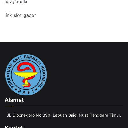
juraganolx
link slot gacor
Alamat
Jl. Diponegoro No.390, Labuan Bajo, Nusa Tenggara Timur.