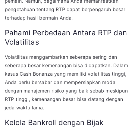
pemain. Namun, bagaimana Anda memanfaatkan
pengetahuan tentang RTP dapat berpengaruh besar
terhadap hasil bermain Anda.
Pahami Perbedaan Antara RTP dan
Volatilitas
Volatilitas menggambarkan seberapa sering dan
seberapa besar kemenangan bisa didapatkan. Dalam
kasus Cash Bonanza yang memiliki volatilitas tinggi,
Anda perlu bersabar dan mempersiapkan modal
dengan manajemen risiko yang baik sebab meskipun
RTP tinggi, kemenangan besar bisa datang dengan
jeda waktu lama.
Kelola Bankroll dengan Bijak