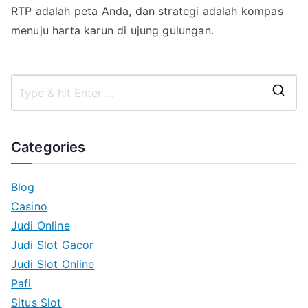
RTP adalah peta Anda, dan strategi adalah kompas
menuju harta karun di ujung gulungan.
S
e
a
Categories
r
c
Blog
h
Casino
f
Judi Online
o
Judi Slot Gacor
r
Judi Slot Online
:
Pafi
Situs Slot