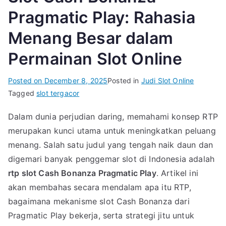
Pragmatic Play: Rahasia
Menang Besar dalam
Permainan Slot Online
Posted on
December 8, 2025
Posted in
Judi Slot Online
Tagged
slot tergacor
Dalam dunia perjudian daring, memahami konsep RTP
merupakan kunci utama untuk meningkatkan peluang
menang. Salah satu judul yang tengah naik daun dan
digemari banyak penggemar slot di Indonesia adalah
rtp slot Cash Bonanza Pragmatic Play
. Artikel ini
akan membahas secara mendalam apa itu RTP,
bagaimana mekanisme slot Cash Bonanza dari
Pragmatic Play bekerja, serta strategi jitu untuk