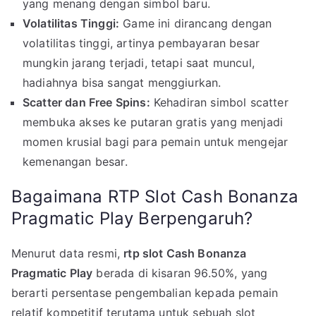
yang menang dengan simbol baru.
Volatilitas Tinggi:
Game ini dirancang dengan
volatilitas tinggi, artinya pembayaran besar
mungkin jarang terjadi, tetapi saat muncul,
hadiahnya bisa sangat menggiurkan.
Scatter dan Free Spins:
Kehadiran simbol scatter
membuka akses ke putaran gratis yang menjadi
momen krusial bagi para pemain untuk mengejar
kemenangan besar.
Bagaimana RTP Slot Cash Bonanza
Pragmatic Play Berpengaruh?
Menurut data resmi,
rtp slot Cash Bonanza
Pragmatic Play
berada di kisaran 96.50%, yang
berarti persentase pengembalian kepada pemain
relatif kompetitif terutama untuk sebuah slot