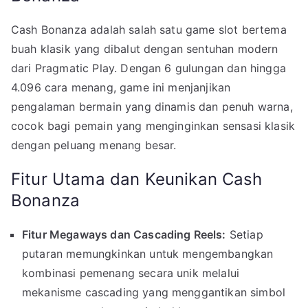
Cash Bonanza adalah salah satu game slot bertema
buah klasik yang dibalut dengan sentuhan modern
dari Pragmatic Play. Dengan 6 gulungan dan hingga
4.096 cara menang, game ini menjanjikan
pengalaman bermain yang dinamis dan penuh warna,
cocok bagi pemain yang menginginkan sensasi klasik
dengan peluang menang besar.
Fitur Utama dan Keunikan Cash
Bonanza
Fitur Megaways dan Cascading Reels:
Setiap
putaran memungkinkan untuk mengembangkan
kombinasi pemenang secara unik melalui
mekanisme cascading yang menggantikan simbol