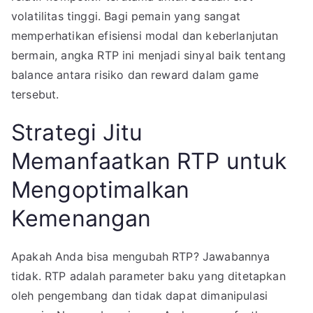
volatilitas tinggi. Bagi pemain yang sangat
memperhatikan efisiensi modal dan keberlanjutan
bermain, angka RTP ini menjadi sinyal baik tentang
balance antara risiko dan reward dalam game
tersebut.
Strategi Jitu
Memanfaatkan RTP untuk
Mengoptimalkan
Kemenangan
Apakah Anda bisa mengubah RTP? Jawabannya
tidak. RTP adalah parameter baku yang ditetapkan
oleh pengembang dan tidak dapat dimanipulasi