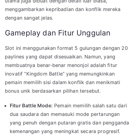
utama juga dibuat dengan detail luar biasa,
menggambarkan kepribadian dan konflik mereka
dengan sangat jelas.
Gameplay dan Fitur Unggulan
Slot ini menggunakan format 5 gulungan dengan 20
paylines yang dapat disesuaikan. Namun, yang
membuatnya benar-benar menonjol adalah fitur
inovatif “Kingdom Battle” yang memungkinkan
pemain memilih sisi dalam konflik dan menikmati
bonus unik berdasarkan pilihan tersebut.
Fitur Battle Mode:
Pemain memilih salah satu dari
dua saudara dan memasuki mode pertarungan
yang penuh dengan putaran gratis dan pengganda
kemenangan yang meningkat secara progresif.