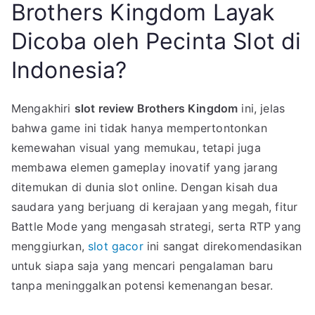
Brothers Kingdom Layak
Dicoba oleh Pecinta Slot di
Indonesia?
Mengakhiri
slot review Brothers Kingdom
ini, jelas
bahwa game ini tidak hanya mempertontonkan
kemewahan visual yang memukau, tetapi juga
membawa elemen gameplay inovatif yang jarang
ditemukan di dunia slot online. Dengan kisah dua
saudara yang berjuang di kerajaan yang megah, fitur
Battle Mode yang mengasah strategi, serta RTP yang
menggiurkan,
slot gacor
ini sangat direkomendasikan
untuk siapa saja yang mencari pengalaman baru
tanpa meninggalkan potensi kemenangan besar.