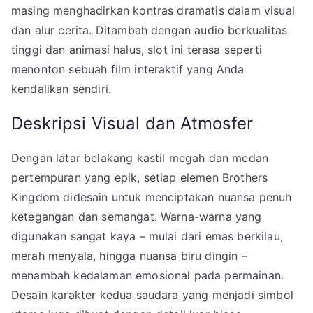
masing menghadirkan kontras dramatis dalam visual
dan alur cerita. Ditambah dengan audio berkualitas
tinggi dan animasi halus, slot ini terasa seperti
menonton sebuah film interaktif yang Anda
kendalikan sendiri.
Deskripsi Visual dan Atmosfer
Dengan latar belakang kastil megah dan medan
pertempuran yang epik, setiap elemen Brothers
Kingdom didesain untuk menciptakan nuansa penuh
ketegangan dan semangat. Warna-warna yang
digunakan sangat kaya – mulai dari emas berkilau,
merah menyala, hingga nuansa biru dingin –
menambah kedalaman emosional pada permainan.
Desain karakter kedua saudara yang menjadi simbol