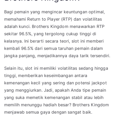
Bagi pemain yang mengincar keuntungan optimal,
memahami Return to Player (RTP) dan volatilitas
adalah kunci. Brothers Kingdom menawarkan RTP
sekitar 96.5%, yang tergolong cukup tinggi di
kelasnya. Ini berarti secara teori, slot ini memberi
kembali 96.5% dari semua taruhan pemain dalam
jangka panjang, menjadikannya daya tarik tersendiri.
Selain itu, slot ini memiliki volatilitas sedang hingga
tinggi, memberikan keseimbangan antara
kemenangan kecil yang sering dan potensi jackpot
yang menggiurkan. Jadi, apakah Anda tipe pemain
yang suka memetik kemenangan stabil atau lebih
memilih menunggu hadiah besar? Brothers Kingdom
menjawab semua gaya dengan sangat baik.