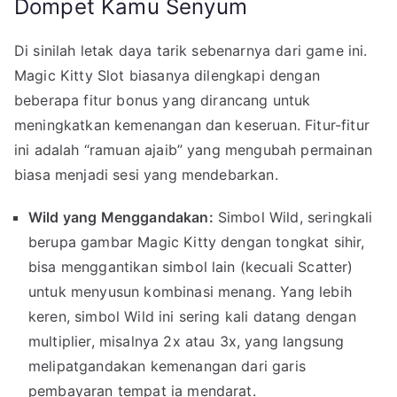
Dompet Kamu Senyum
Di sinilah letak daya tarik sebenarnya dari game ini.
Magic Kitty Slot biasanya dilengkapi dengan
beberapa fitur bonus yang dirancang untuk
meningkatkan kemenangan dan keseruan. Fitur-fitur
ini adalah “ramuan ajaib” yang mengubah permainan
biasa menjadi sesi yang mendebarkan.
Wild yang Menggandakan:
Simbol Wild, seringkali
berupa gambar Magic Kitty dengan tongkat sihir,
bisa menggantikan simbol lain (kecuali Scatter)
untuk menyusun kombinasi menang. Yang lebih
keren, simbol Wild ini sering kali datang dengan
multiplier, misalnya 2x atau 3x, yang langsung
melipatgandakan kemenangan dari garis
pembayaran tempat ia mendarat.