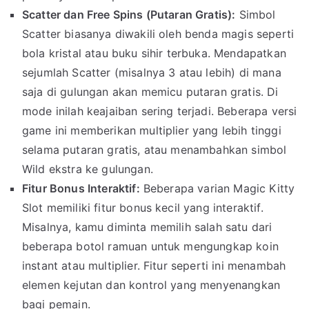
Scatter dan Free Spins (Putaran Gratis):
Simbol
Scatter biasanya diwakili oleh benda magis seperti
bola kristal atau buku sihir terbuka. Mendapatkan
sejumlah Scatter (misalnya 3 atau lebih) di mana
saja di gulungan akan memicu putaran gratis. Di
mode inilah keajaiban sering terjadi. Beberapa versi
game ini memberikan multiplier yang lebih tinggi
selama putaran gratis, atau menambahkan simbol
Wild ekstra ke gulungan.
Fitur Bonus Interaktif:
Beberapa varian Magic Kitty
Slot memiliki fitur bonus kecil yang interaktif.
Misalnya, kamu diminta memilih salah satu dari
beberapa botol ramuan untuk mengungkap koin
instant atau multiplier. Fitur seperti ini menambah
elemen kejutan dan kontrol yang menyenangkan
bagi pemain.