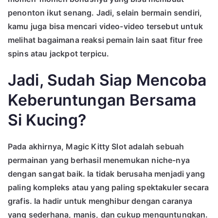
penonton ikut senang. Jadi, selain bermain sendiri,
kamu juga bisa mencari video-video tersebut untuk
melihat bagaimana reaksi pemain lain saat fitur free
spins atau jackpot terpicu.
Jadi, Sudah Siap Mencoba
Keberuntungan Bersama
Si Kucing?
Pada akhirnya,
Magic Kitty Slot
adalah sebuah
permainan yang berhasil menemukan niche-nya
dengan sangat baik. Ia tidak berusaha menjadi yang
paling kompleks atau yang paling spektakuler secara
grafis. Ia hadir untuk menghibur dengan caranya
yang sederhana, manis, dan cukup menguntungkan.