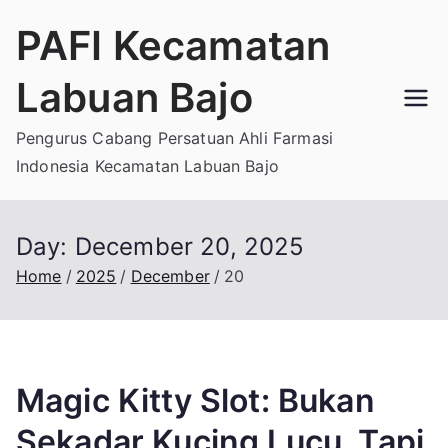
Skip
PAFI Kecamatan
to
content
Labuan Bajo
Pengurus Cabang Persatuan Ahli Farmasi
Indonesia Kecamatan Labuan Bajo
Day:
December 20, 2025
Home
2025
December
20
Magic Kitty Slot: Bukan
Sekadar Kucing Lucu, Tapi