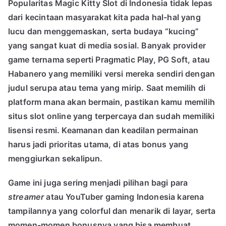
Popularitas Magic Kitty Slot di Indonesia tidak lepas
dari kecintaan masyarakat kita pada hal-hal yang
lucu dan menggemaskan, serta budaya “kucing”
yang sangat kuat di media sosial. Banyak provider
game ternama seperti Pragmatic Play, PG Soft, atau
Habanero yang memiliki versi mereka sendiri dengan
judul serupa atau tema yang mirip. Saat memilih di
platform mana akan bermain, pastikan kamu memilih
situs slot online yang terpercaya dan sudah memiliki
lisensi resmi. Keamanan dan keadilan permainan
harus jadi prioritas utama, di atas bonus yang
menggiurkan sekalipun.
Game ini juga sering menjadi pilihan bagi para
streamer
atau YouTuber gaming Indonesia karena
tampilannya yang colorful dan menarik di layar, serta
momen-momen bonusnya yang bisa membuat