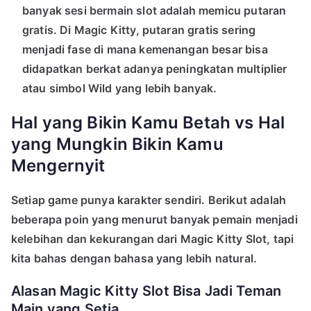
banyak sesi bermain slot adalah memicu putaran
gratis. Di Magic Kitty, putaran gratis sering
menjadi fase di mana kemenangan besar bisa
didapatkan berkat adanya peningkatan multiplier
atau simbol Wild yang lebih banyak.
Hal yang Bikin Kamu Betah vs Hal
yang Mungkin Bikin Kamu
Mengernyit
Setiap game punya karakter sendiri. Berikut adalah
beberapa poin yang menurut banyak pemain menjadi
kelebihan dan kekurangan dari Magic Kitty Slot, tapi
kita bahas dengan bahasa yang lebih natural.
Alasan Magic Kitty Slot Bisa Jadi Teman
Main yang Setia